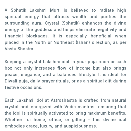
A Sphatik Lakshmi Murti is believed to radiate high
spiritual energy that attracts wealth and purifies the
surrounding aura. Crystal (Sphatik) enhances the divine
energy of the goddess and helps eliminate negativity and
financial blockages. It is especially beneficial when
placed in the North or Northeast (Ishan) direction, as per
Vastu Shastra.
Keeping a crystal Lakshmi idol in your puja room or cash
box not only increases flow of income but also brings
peace, elegance, and a balanced lifestyle. It is ideal for
Diwali puja, daily prayer rituals, or as a spiritual gift during
festive occasions.
Each Lakshmi idol at Astroshastra is crafted from natural
crystal and energized with Vedic mantras, ensuring that
the idol is spiritually activated to bring maximum benefits.
Whether for home, office, or gifting – this divine idol
embodies grace, luxury, and auspiciousness.