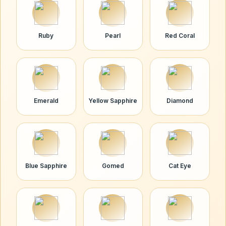
Ruby
Pearl
Red Coral
Emerald
Yellow Sapphire
Diamond
Blue Sapphire
Gomed
Cat Eye