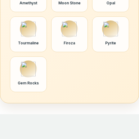
Amethyst
Moon Stone
Opal
Tourmaline
Firoza
Pyrite
Gem Rocks