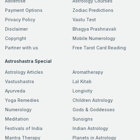
Advertise
Astrology Courses
Payment Options
Zodiac Predictions
Privacy Policy
Vastu Test
Disclaimer
Bhagya Prashnavali
Copyright
Mobile Numerology
Partner with us
Free Tarot Card Reading
Astroshastra Special
Astrology Articles
Aromatherapy
Vastushastra
Lal Kitab
Ayurveda
Longivity
Yoga Remedies
Children Astrology
Numerology
Gods & Goddesses
Meditation
Sunsigns
Festivals of India
Indian Astrology
Mantra Therapy
Planets in Astrology