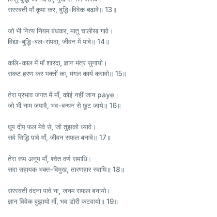
सरस्वती माँ कृपा कर, बुद्धि-विवेक बढ़ावे॥ 13॥
जो भी नित्य नियम बंधकर, मातु चालीसा गावे।
विद्या-बुद्धि-बल-संपदा, जीवन में पावे॥ 14॥
कलि-काल में माँ शारदा, ज्ञान मंत्र सुनायो।
संकट हरण कर भक्तों का, मंगल कार्य करावो॥ 15॥
तेरा प्रभाव जगत में माँ, कोई नहीं जान payе।
जो भी नाम जपावै, भव-बन्धन से छूट जाये॥ 16॥
धूप दीप फल मेवे से, जो तुझको ध्यावे।
सर्व सिद्धि पावे माँ, जीवन सफल बनावे॥ 17॥
तेरा रूप अनूप माँ, श्वेत वर्ण समाधि।
सदा सहायक भक्त-विमुख, तारणहार स्वाधि॥ 18॥
सरस्वती वंदना पावे ना, जनम सफल बनायो।
ज्ञान विवेक बुझायो माँ, भव डोरी कटवायो॥ 19॥