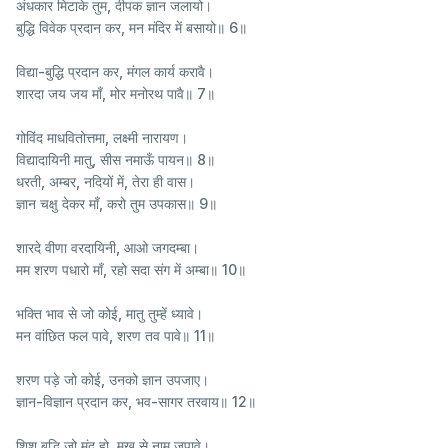
अंधकार मिटाके तुम, दीपक ज्ञान जलायो।
बुद्धि विवेक प्रदान कर, मन मंदिर में बसायो॥ 6॥
विद्या-बुद्धि प्रदान कर, मंगल कार्य करावै।
शारदा जय जय माँ, मोर मनोरथ पावै॥ 7॥
गोविंद माधवितोत्तमा, लक्ष्मी नारायण।
विद्यादायिनी मातु, सीस नमाऊँ पायन॥ 8॥
धरती, अम्बर, नदियों में, तेरा ही वास।
ज्ञान चक्षु देकर माँ, करो तुम उपकास॥ 9॥
शारदे वीणा वरदायिनी, आओ जगदम्बा।
मम शरण पधारो माँ, रहो सदा संग में अम्बा॥ 10॥
भक्ति भाव से जो कोई, मातु तुम्हें ध्यावे।
मन वांछित फल पावे, शरण तव पावे॥ 11॥
शरण पड़े जो कोई, उनको ज्ञान उपजाए।
ज्ञान-विज्ञान प्रदान कर, भव-सागर तरवाय॥ 12॥
शिशु बुद्धि जो मंद हो, मुख से नाम जपावे।