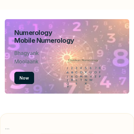
Numerology
Mobile Numerology
Bhagyank
Moolaank
Now
```