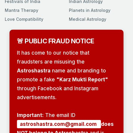
Festivals of India
Indian Astrology
Mantra Therapy
Planets in Astrology
Love Compatibility
Medical Astrology
🚨 PUBLIC FRAUD NOTICE
It has come to our notice that
fraudsters are misusing the
Astroshastra
name and branding to
promote a fake
"Karz Mukti Report"
through Facebook and Instagram
advertisements.
Important:
The email ID
astroshastra.com@gmail.com
does
NOT belong to Astroshastra
and is