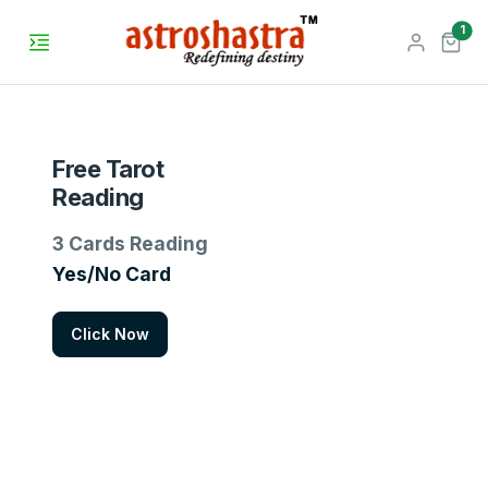
unr
1
Free Tarot
Reading
3 Cards Reading
Yes/No Card
Click Now